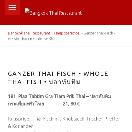
PRIMARY MENU
B
A
N
BREADCRUMBS NAVIGATION
Bangkok Thai Restaurant
>
Hauptgerichte
>
Ganzer Thai-Fisch •
G
Whole Thai Fish • ปลาทับทิม
K
O
K
T
GANZER THAI-FISCH • WHOLE
H
THAI FISH • ปลาทับทิม
A
181 Plaa Tabtim Gra Tiam Prik Thai – ปลาทับทิม
I
กระเทียมพริกไทย 21, 80 €
R
E
Knuspriger Thai-Fisch mit Knoblauch, frischer Pfeffer
S
& Koriander