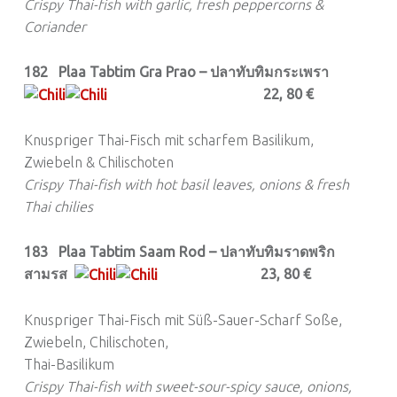
T
Crispy Thai-fish with garlic, fresh peppercorns &
Coriander
A
U
182 Plaa Tabtim Gra Prao – ปลาทับทิมกระเพรา
R
22, 80 €
A
N
Knuspriger Thai-Fisch mit scharfem Basilikum,
T
Zwiebeln & Chilischoten
Crispy Thai-fish with hot basil leaves, onions & fresh
Thai chilies
183 Plaa Tabtim Saam Rod – ปลาทับทิมราดพริก
สามรส
23, 80 €
Knuspriger Thai-Fisch mit Süß-Sauer-Scharf Soße,
Zwiebeln, Chilischoten,
Thai-Basilikum
Crispy Thai-fish with sweet-sour-spicy sauce, onions,