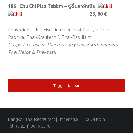
186 Chu Chi Plaa Tabtim – ฉู่ฉี่ปลาทับทิม
23, 80 €
Knuspriger Thai-Fisch in roter Thai-Currysoße mit
Paprika, Thai-Kräutern & Thai-Basilikum
Crispy Thai-fish in Thai red curry sauce with peppers,
Thai Herbs & Thai-basil
SIDEBAR
Toggle sidebar
FOOTER SIDEBAR
Bangkok Thai Restaurant | Lindenstr.81 | 50674 Köln
Tel.: (0 22 1) 8016 2378