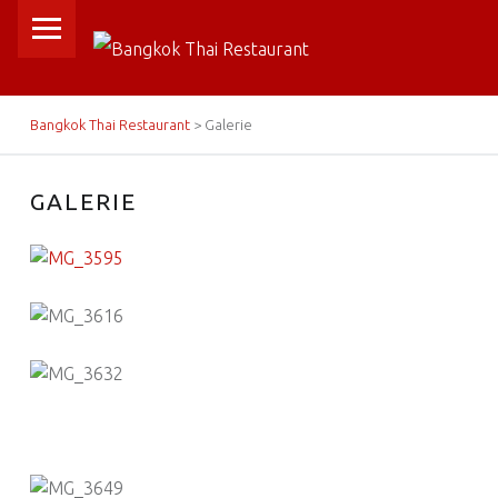
PRIMARY MENU
B
A
N
BREADCRUMBS NAVIGATION
Bangkok Thai Restaurant
>
Galerie
G
K
GALERIE
O
K
T
H
A
I
R
E
S