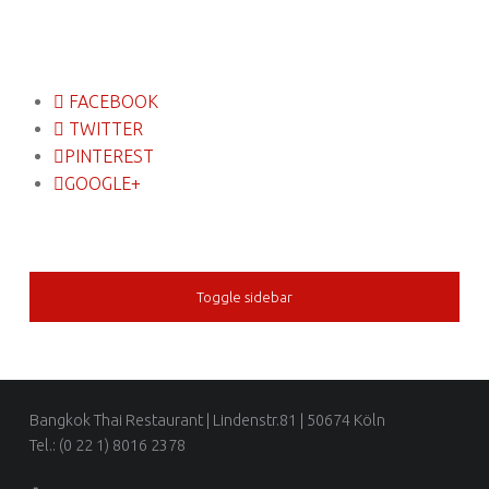
T
A
U
R
FACEBOOK
TWITTER
A
PINTEREST
N
GOOGLE+
T
SIDEBAR
Toggle sidebar
FOOTER SIDEBAR
Bangkok Thai Restaurant | Lindenstr.81 | 50674 Köln
Tel.: (0 22 1) 8016 2378